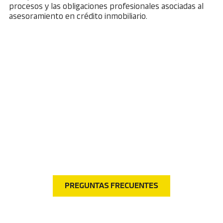
procesos y las obligaciones profesionales asociadas al
asesoramiento en crédito inmobiliario.
Preguntas frecuentes
¿Tienes dudas? Visita nuestra sección de preguntas
frecuentes y encuentra respuestas rápidas a las
consultas más comunes.
PREGUNTAS FRECUENTES