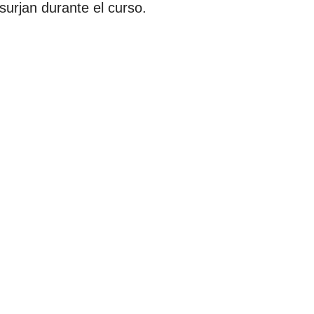
surjan durante el curso.
 rápidas a las consultas más comunes.