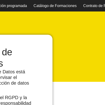
ión programada
Catálogo de Formaciones
Contrato de
 de
s
e Datos está
rvisar el
cción de datos
del RGPD y la
esponsabilidad