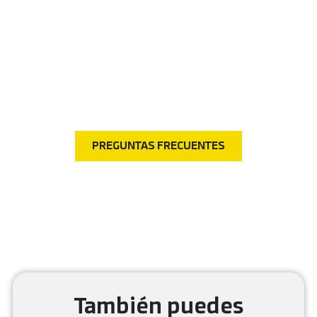
Preguntas frecuentes
¿Tienes dudas? Visita nuestra sección de preguntas
frecuentes y encuentra respuestas rápidas a las
consultas más comunes.
PREGUNTAS FRECUENTES
También puedes