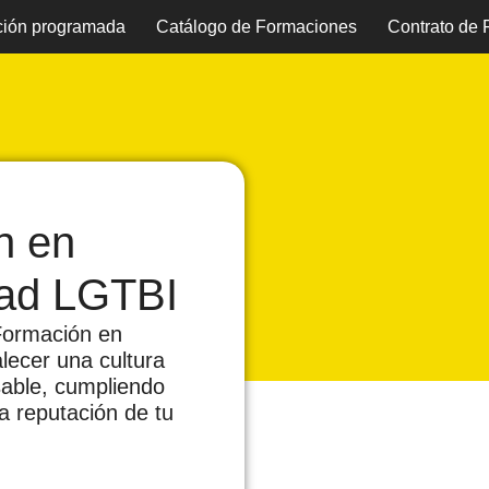
ión programada
Catálogo de Formaciones
Contrato de
n en
dad LGTBI
 Formación en
lecer una cultura
sable, cumpliendo
a reputación de tu