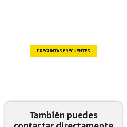
Preguntas frecuentes
¿Tienes dudas? Visita nuestra sección de preguntas
frecuentes y encuentra respuestas rápidas a las
consultas más comunes.
PREGUNTAS FRECUENTES
También puedes
contactar directamente