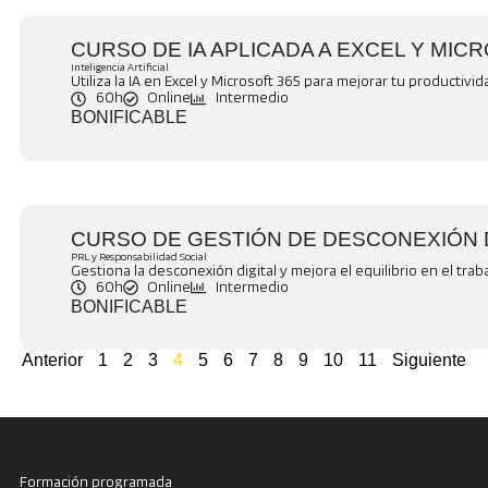
CURSO DE IA APLICADA A EXCEL Y MIC
Inteligencia Artificial
Utiliza la IA en Excel y Microsoft 365 para mejorar tu productivida
60h
Online
Intermedio
BONIFICABLE
CURSO DE GESTIÓN DE DESCONEXIÓN D
PRL y Responsabilidad Social
Gestiona la desconexión digital y mejora el equilibrio en el traba
60h
Online
Intermedio
BONIFICABLE
Anterior
1
2
3
4
5
6
7
8
9
10
11
Siguiente
Formación programada