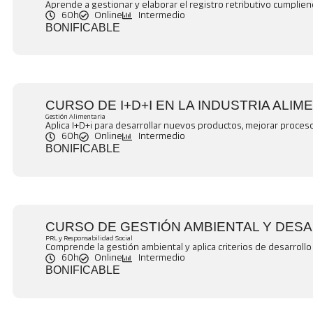
Aprende a gestionar y elaborar el registro retributivo cumplien
60h
Online
Intermedio
BONIFICABLE
CURSO DE I+D+I EN LA INDUSTRIA ALIM
Gestión Alimentaria
Aplica I+D+i para desarrollar nuevos productos, mejorar proceso
60h
Online
Intermedio
BONIFICABLE
CURSO DE GESTIÓN AMBIENTAL Y DES
PRL y Responsabilidad Social
Comprende la gestión ambiental y aplica criterios de desarroll
60h
Online
Intermedio
BONIFICABLE